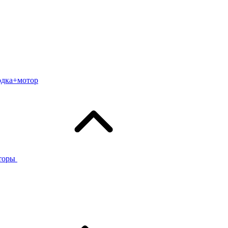
одка+мотор
торы