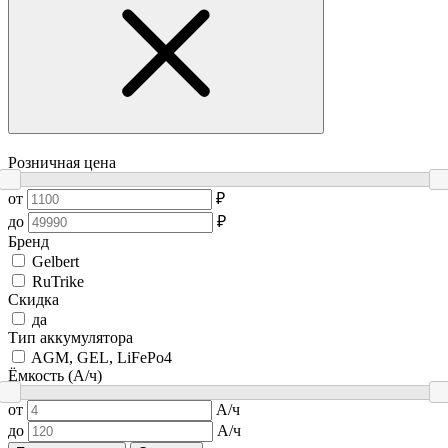
Розничная цена
от
₽
до
₽
Бренд
Gelbert
RuTrike
Скидка
да
Тип аккумулятора
AGM, GEL, LiFePo4
Ёмкость (А/ч)
от
А/ч
до
А/ч