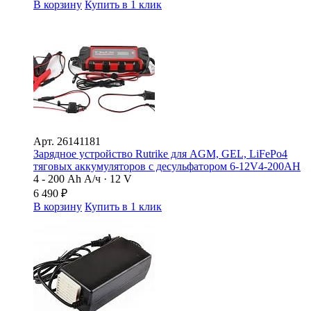
В корзину
Купить в 1 клик
Арт.
26141181
Зарядное устройство Rutrike для AGM, GEL, LiFePo4
тяговых аккумуляторов с десульфатором 6-12V4-200AН
4 - 200 Ah А/ч · 12 V
6 490
₽
В корзину
Купить в 1 клик