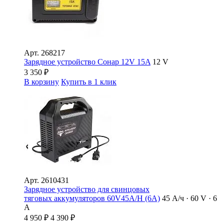
Арт.
268217
Зарядное устройство Сонар 12V 15A
12 V
3 350
₽
В корзину
Купить в 1 клик
Арт.
2610431
Зарядное устройство для свинцовых
тяговых аккумуляторов 60V45A/H (6A)
45 А/ч · 60 V · 6
А
4 950
₽
4 390
₽