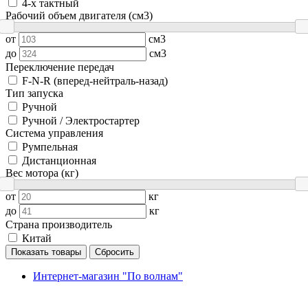
4-х тактный
Рабочий объем двигателя (см3)
от
см3
до
см3
Переключение передач
F-N-R (вперед-нейтраль-назад)
Тип запуска
Ручной
Ручной / Электростартер
Система управления
Румпельная
Дистанционная
Вес мотора (кг)
от
кг
до
кг
Страна производитель
Китай
Показать товары
Сбросить
Интернет-магазин "По волнам"