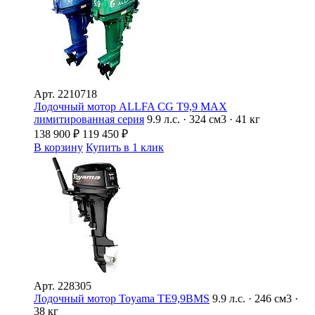
Арт.
2210718
Лодочный мотор ALLFA CG Т9,9 MAX
лимитированная серия
9.9 л.с. · 324 см3 · 41 кг
138 900
₽
119 450
₽
В корзину
Купить в 1 клик
Арт.
228305
Лодочный мотор Toyama TЕ9,9BMS
9.9 л.с. · 246 см3 ·
38 кг