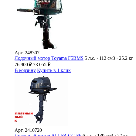
Арт.
248307
Лодочный мотор Toyama F5BMS
5 л.с. · 112 см3 · 25.2 кг
76 900
₽
73 055
₽
В корзину
Купить в 1 клик
Арт.
2410720
Лодочный мотор ALLFA CG F6
6 л.с. · 139 см3 · 27 кг