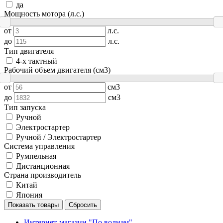
да
Мощность мотора (л.с.)
от
л.с.
до
л.с.
Тип двигателя
4-х тактный
Рабочий объем двигателя (см3)
от
см3
до
см3
Тип запуска
Ручной
Электростартер
Ручной / Электростартер
Система управления
Румпельная
Дистанционная
Страна производитель
Китай
Япония
Показать товары
Сбросить
Интернет-магазин "По волнам"